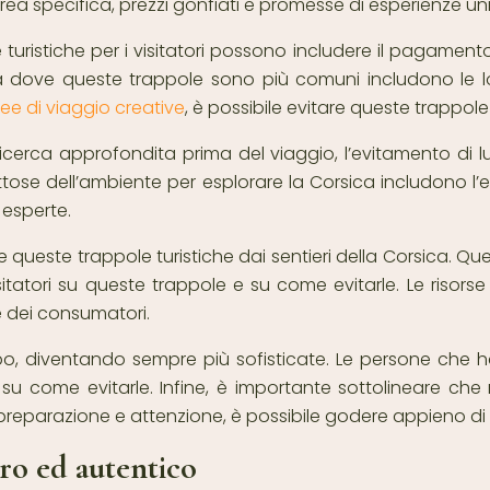
’area specifica, prezzi gonfiati e promesse di esperienze uni
ristiche per i visitatori possono includere il pagamento 
ca dove queste trappole sono più comuni includono le local
dee di viaggio creative
, è possibile evitare queste trappol
icerca approfondita prima del viaggio, l’evitamento di lu
rispettose dell’ambiente per esplorare la Corsica includono
 esperte.
 queste trappole turistiche dai sentieri della Corsica. Qu
itatori su queste trappole e su come evitarle. Le risorse
ne dei consumatori.
empo, diventando sempre più sofisticate. Le persone ch
su come evitarle. Infine, è importante sottolineare che mo
preparazione e attenzione, è possibile godere appieno di tu
uro ed autentico