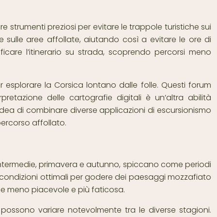
 strumenti preziosi per evitare le trappole turistiche sui
le sulle aree affollate, aiutando così a evitare le ore di
ificare l’itinerario su strada, scoprendo percorsi meno
er esplorare la Corsica lontano dalle folle. Questi forum
pretazione delle cartografie digitali è un’altra abilità
l’idea di combinare diverse applicazioni di escursionismo
percorso affollato.
ni intermedie, primavera e autunno, spiccano come periodi
do condizioni ottimali per godere dei paesaggi mozzafiato
one meno piacevole e più faticosa.
 possono variare notevolmente tra le diverse stagioni.