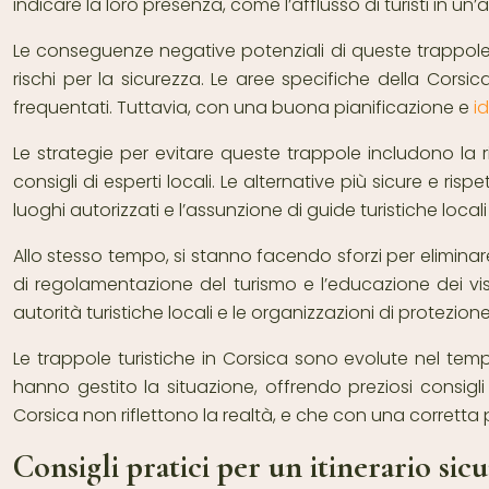
indicare la loro presenza, come l’afflusso di turisti in un
Le conseguenze negative potenziali di queste trappole tu
rischi per la sicurezza. Le aree specifiche della Corsi
frequentati. Tuttavia, con una buona pianificazione e
i
Le strategie per evitare queste trappole includono la r
consigli di esperti locali. Le alternative più sicure e 
luoghi autorizzati e l’assunzione di guide turistiche locali
Allo stesso tempo, si stanno facendo sforzi per eliminare
di regolamentazione del turismo e l’educazione dei vis
autorità turistiche locali e le organizzazioni di protezio
Le trappole turistiche in Corsica sono evolute nel t
hanno gestito la situazione, offrendo preziosi consigli 
Corsica non riflettono la realtà, e che con una corretta 
Consigli pratici per un itinerario sic