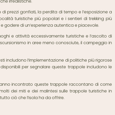
che irrealistiche.
di prezzi gonfiati, la perdita di tempo e l’esposizione a
ità turistiche più popolari e i sentieri di trekking più
e e godere di un’esperienza autentica e piacevole.
oghi e attività eccessivamente turistiche e l’ascolto di
 l’escursionismo in aree meno conosciute, il campeggio in
esti includono l’implementazione di politiche più rigorose
 disponibili per segnalare queste trappole includono le
e hanno incontrato queste trappole raccontano di come
lti dei miti e dei malintesi sulle trappole turistiche in
tto ciò che l’isola ha da offrire.