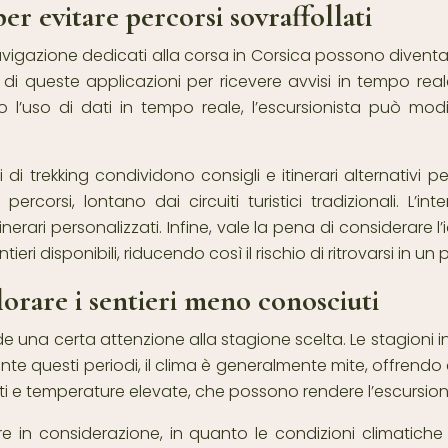
er evitare percorsi sovraffollati
navigazione dedicati alla corsa in Corsica possono diventare
che di queste applicazioni per ricevere avvisi in tempo rea
o l’uso di dati in tempo reale, l’escursionista può mod
i trekking condividono consigli e itinerari alternativi p
si, lontano dai circuiti turistici tradizionali. L’inter
nerari personalizzati. Infine, vale la pena di considerare 
i disponibili, riducendo così il rischio di ritrovarsi in un 
plorare i sentieri meno conosciuti
hiede una certa attenzione alla stagione scelta. Le stagio
ante questi periodi, il clima è generalmente mite, offren
uristi e temperature elevate, che possono rendere l’escursi
e in considerazione, in quanto le condizioni climatiche