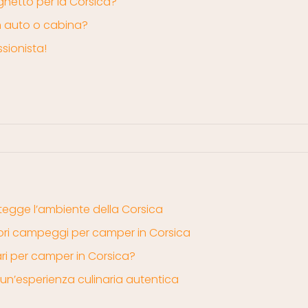
aghetto per la Corsica?
on auto o cabina?
ssionista!
otegge l’ambiente della Corsica
gliori campeggi per camper in Corsica
erari per camper in Corsica?
 un’esperienza culinaria autentica