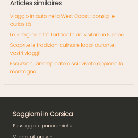
Articles similaires
Viaggio in auto nella West Coast : consigli e
curiosità
Le 5 migliori città fortificate da visitare in Europa
Scoprite le tradizioni culinarie locali durante i
vostri viaggi!
Escursioni, arrampicate e sci : vivete appieno la
montagna
Soggiorni in Corsica
Passeggiate panoramiche
Villaggi pittoreschi